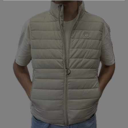
Inicio
Nuestra
empresa
Términos
y
condiciones
Contacto
Catálogo