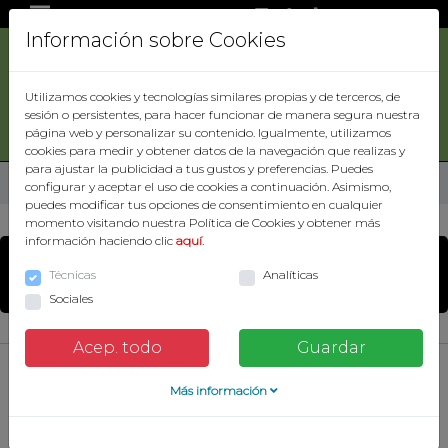
|
|
0
| Total:
0,00€
Información sobre Cookies
ACCESORIOS
DE
Utilizamos cookies y tecnologías similares propias y de terceros, de
CAZA
sesión o persistentes, para hacer funcionar de manera segura nuestra
Buscar
página web y personalizar su contenido. Igualmente, utilizamos
ARMAS
cookies para medir y obtener datos de la navegación que realizas y
para ajustar la publicidad a tus gustos y preferencias. Puedes
ROPA
Inicio
ROPA
ROPA HOMBRE
CHALECOS HOMBRE
configurar y aceptar el uso de cookies a continuación. Asimismo,
puedes modificar tus opciones de consentimiento en cualquier
OPTICA
momento visitando nuestra Política de Cookies y obtener más
información haciendo clic
aquí
.
CHALECO ACOLCHADO
CARTUCHERIA
Técnicas
Analíticas
MYSCOOTER VEST BEIG T-S
ZAPATERIA
Sociales
CUCHILLERIA
Acep. todo
Guardar
CUERO
VARIOS
Más información