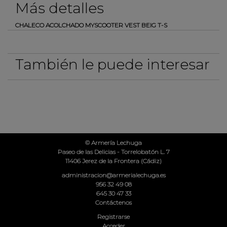
Más detalles
CHALECO ACOLCHADO MYSCOOTER VEST BEIG T-S
También le puede interesar
© Armería Lechuga
Paseo de las Delicias - Torrelobatón L. 7
11406 Jerez de la Frontera (Cádiz)
administracion@armerialechuga.es
956 32 49 08
645 30 47 33
Contáctenos
Registrarse
Acceder