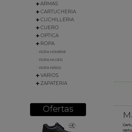
ARMAS
CARTUCHERIA
CUCHILLERIA
CUERO
OPTICA
ROPA
• ROPA HOMBRE
• ROPA MUJER
• ROPA NIÑOS
VARIOS
ZAPATERIA
Ofertas
Má
Cartu
cartu