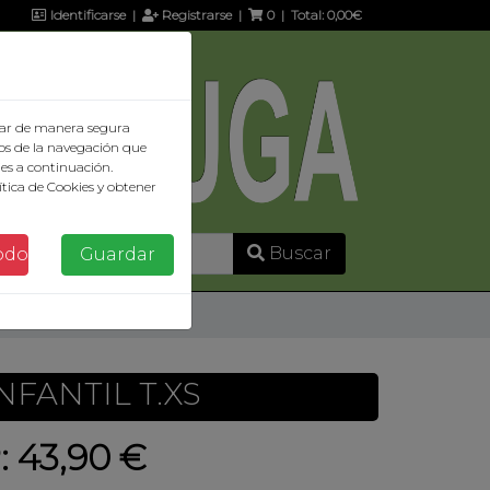
Identificarse
|
Registrarse
|
0
| Total:
0,00€
ionar de manera segura
os de la navegación que
ies a continuación.
tica de Cookies y obtener
Buscar
odo
Guardar
NFANTIL T.XS
: 43,90 €