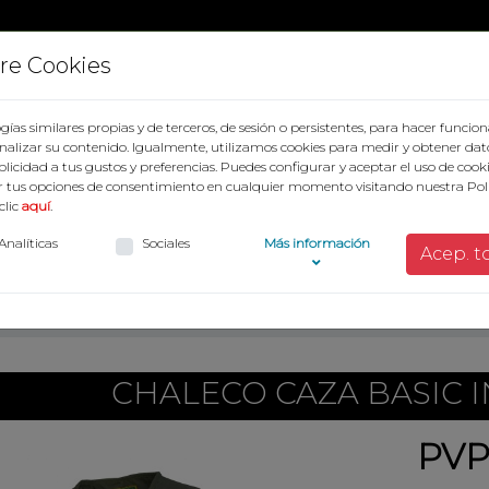
re Cookies
gías similares propias y de terceros, de sesión o persistentes, para hacer func
alizar su contenido. Igualmente, utilizamos cookies para medir y obtener dat
ublicidad a tus gustos y preferencias. Puedes configurar y aceptar el uso de cook
 tus opciones de consentimiento en cualquier momento visitando nuestra Polí
clic
aquí
.
Analíticas
Sociales
Más información
Acep. t
CHALECO CAZA BASIC I
PVP