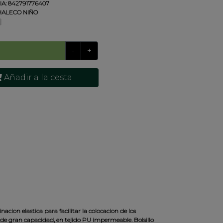
A:
842791776407
ALECO NIÑO
-
+
Añadir a la cesta
cion elastica para facilitar la colocacion de los
ro de gran capacidad, en tejido PU impermeable. Bolsillo