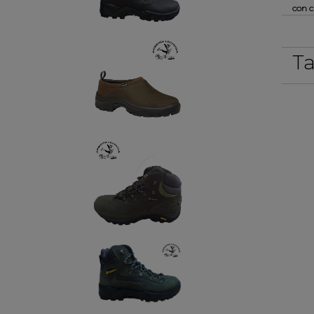
con c
Ta