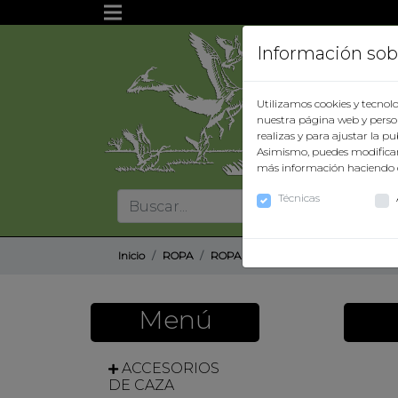
Información sob
Utilizamos cookies y tecnolo
Inicio
nuestra página web y person
realizas y para ajustar la p
Asimismo, puedes modificar
Nuestra
más información haciendo 
empresa
Técnicas
Términos
y
condiciones
Inicio
ROPA
ROPA NIÑOS
CHALECO NIÑO
Contacto
Menú
Catálogo
ACCESORIOS
DE CAZA